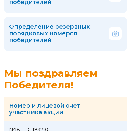
Часто задаваемые
вопросы по акции
Кто может участвовать
в акции?
Участвовать в акции может любой
человек, достигший возраста 18
лет, являющийся пользователем
Мобильного приложения
«Квартплата+» или Платежного
кабинета Системы «Город»
и оплативший услуги управляющей
компании ООО УК «Строитель»
в акционный период.