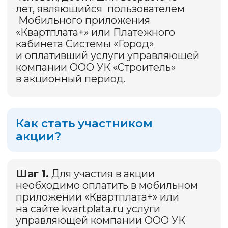
победитель?
В период с 24.03.2026 г. по
25.03.2026 г. включительно будет
сформирован список всех лиц,
выполнивших условия Акции. Список
Участников Акции будет состоять
из номера л/с, который учтен в ООО
«ЯПК «Платежи» в отношении услуг
ООО УК «Строитель» для внесения
платы за жилое помещение и
коммунальные услуги, а также
порядкового номера такого
Участника, присвоенного Участнику
Акции в соответствии с Правилами
Акции (каждому Участнику будет
присвоен порядковый номер,
который будет участвовать
в розыгрыше приза). Выбор
победителя будет осуществлен
случайным образом с помощью
рандомайзера, а видео
с определением порядковых
номеров Участников Акции для
определения победителя
мы выложим на этой странице.