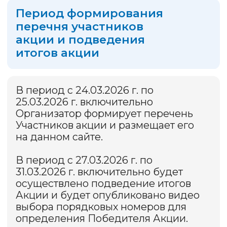
Победителя для оплаты
коммунальных услуг.
Организатор Федеральной Системы сбора
и обработки платежей «Город» ЗАО «Биллинговый
центр» (ОГРН 1 025 400 512 400, ИНН 5 401 152 049,
г. Новосибирск, ул. М. Джалиля, д. 11, оф. 218).
Платежные услуги оказывает РНКО «Платежный
Центр» (ООО), (г. Новосибирск, ул. Кирова, 86,
ОГРН 1 025 400 002 968), лицензия Банка России
№ 3166-К от 14.04.2014 Мобильное приложение
«Квартплата+» (6+).
Информация об организаторе Акции, о правилах
ее проведения, количестве призов
по результатам Акции, сроках, месте и порядке
их получения — в Правилах Акции
на сайте
kvartplata.ru
в специальном разделе об
Акциях (основной источник информации)
© Все права защищены. ЗАО «Биллинговый
центр», 2026