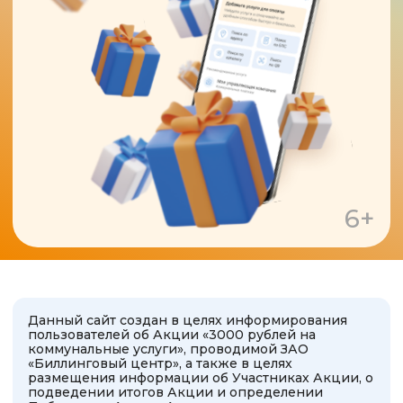
6+
Данный сайт создан в целях информирования
пользователей об Акции «3000 рублей на
коммунальные услуги», проводимой ЗАО
«Биллинговый центр», а также в целях
размещения информации об Участниках Акции, о
подведении итогов Акции и определении
Победителя Акции. Акция проводится для
пользователей Мобильного приложения
«Квартплата+» или Платежного кабинета Системы
«Город», лицевой счет учтен в ООО «ЯПК
«Платежи» (Партнер Акции) в отношении услуг
«Коммунальные услуги. УК Строитель (ЯПК) -
Якутск», оказываемых ООО УК «Строитель». При
оплате услуг «Коммунальные услуги. УК Строитель
(ЯПК) - Якутск» на сумму от 100 рублей в
приложении или Платежном кабинете Системы
«Город» вы сможете принять участие в
розыгрыше 3000 рублей на лицевой счет для
внесения платы за жилое помещение и
коммунальные услуги. В приложении
«Квартплата+» или Платежном кабинете Системы
«Город» услуга именуется «Коммунальные услуги.
УК Строитель (ЯПК) - Якутск».