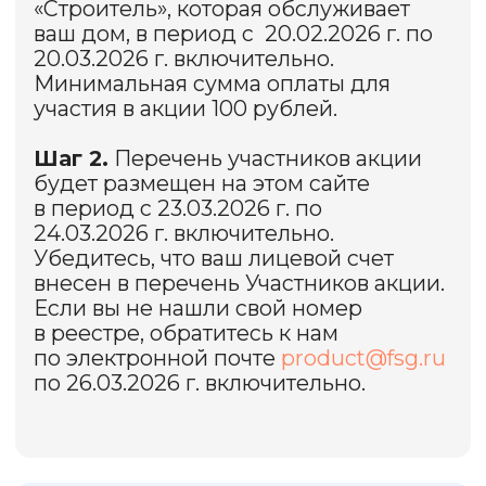
Мы выберем три номера, первый
из которых — первый претендент
на победу в случае выполнения всех
условий акции. Если первый
выбранный рандомайзером участник
не выполнил все условия акции,
второй и третий выбранные
рандомайзером участники
становится претендентами
на выигрыш в акции.
Победителя мы поздравим в push-
уведомлении в приложении
«Квартплата+».
Как будет вручен приз
победителю?
В течение 4 рабочих дней с момента
подведения итогов розыгрыша
мы переведем 3000 руб. для
зачисления на лицевой счет