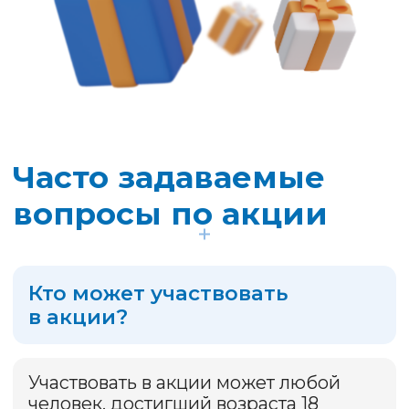
Период формирования
перечня участников
акции и подведения
итогов акции
В период с 24.03.2026 г. по
25.03.2026 г. включительно
Организатор формирует перечень
Участников акции и размещает его
на данном сайте.
В период с 27.03.2026 г. по
31.03.2026 г. включительно будет
осуществлено подведение итогов
Акции и будет опубликовано видео
выбора порядковых номеров для
определения Победителя Акции.
Как определяется