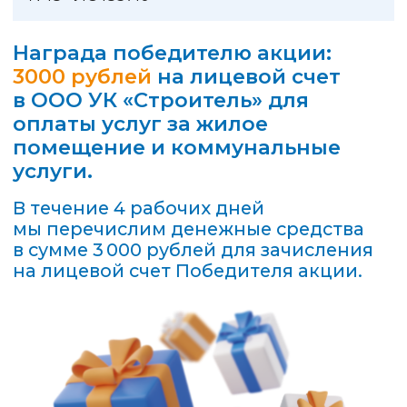
Как стать участником
акции?
Шаг 1.
Для участия в акции
необходимо оплатить в мобильном
приложении «Квартплата+» или
на сайте kvartplata.ru услуги
управляющей компании ООО УК
«Строитель», которая обслуживает
ваш дом, в период с 20.02.2026 г. по
20.03.2026 г. включительно.
Минимальная сумма оплаты для
участия в акции 100 рублей.
Шаг 2.
Перечень участников акции
будет размещен на этом сайте
в период с 23.03.2026 г. по
24.03.2026 г. включительно.
Убедитесь, что ваш лицевой счет
внесен в перечень Участников акции.
Если вы не нашли свой номер
в реестре, обратитесь к нам
по электронной почте
product@fsg.ru
по 26.03.2026 г. включительно.