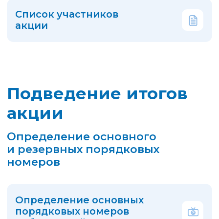
Победителя!
Номер и лицевой счет
участника акции
№18 - ЛС 183710
Награда победителю акции:
3000 рублей
на лицевой счет
в ООО УК «Строитель» для
оплаты услуг за жилое
помещение и коммунальные
услуги.
В течение 4 рабочих дней
мы перечислим денежные средства
в сумме 3 000 рублей для зачисления
на лицевой счет Победителя акции.