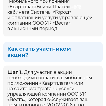
В период с 24.03.2026 г. по
25.03.2026 г. включительно будет
сформирован список всех лиц,
выполнивших условия Акции. Список
Участников Акции будет состоять
из номера л/с, который учтен в ООО
«ЯПК «Платежи» в отношении услуг
ООО УК «Веста» для внесения платы
за жилое помещение и
коммунальные услуги, а также
порядкового номера такого
Участника, присвоенного Участнику
Акции в соответствии с Правилами
Акции (каждому Участнику будет
присвоен порядковый номер,
который будет участвовать
в розыгрыше приза). Выбор
победителя будет осуществлен
случайным образом с помощью
рандомайзера, а видео
с определением порядковых
номеров Участников Акции для
определения победителя
мы выложим на этой странице.
Мы выберем три номера, первый