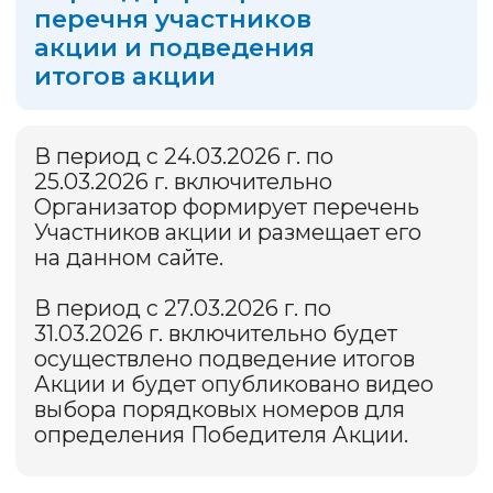
Организатор Федеральной Системы сбора
и обработки платежей «Город» ЗАО «Биллинговый
центр» (ОГРН 1 025 400 512 400, ИНН 5 401 152 049,
г. Новосибирск, ул. М. Джалиля, д. 11, оф. 218).
Платежные услуги оказывает РНКО «Платежный
Центр» (ООО), (г. Новосибирск, ул. Кирова, 86,
ОГРН 1 025 400 002 968), лицензия Банка России
№ 3166-К от 14.04.2014 Мобильное приложение
«Квартплата+» (6+).
Информация об организаторе Акции, о правилах
ее проведения, количестве призов
по результатам Акции, сроках, месте и порядке
их получения — в Правилах Акции
на сайте
kvartplata.ru
в специальном разделе об
Акциях (основной источник информации)
© Все права защищены. ЗАО «Биллинговый
центр», 2026