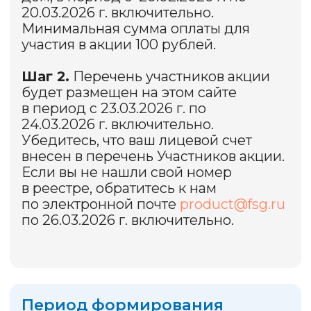
из которых — первый претендент
на победу в случае выполнения всех
условий акции. Если первый
выбранный рандомайзером участник
не выполнил все условия акции,
второй и третий выбранные
рандомайзером участники
становится претендентами
на выигрыш в акции.
Победителя мы поздравим в push-
уведомлении в приложении
«Квартплата+».
Как будет вручен приз
победителю?
В течение 4 рабочих дней с момента
подведения итогов розыгрыша
мы переведем 3000 руб. для
зачисления на лицевой счет
Победителя для оплаты
коммунальных услуг.