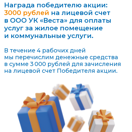
Как стать участником
акции?
Шаг 1.
Для участия в акции
необходимо оплатить в мобильном
приложении «Квартплата+» или
на сайте kvartplata.ru услуги
управляющей компании ООО УК
«Веста», которая обслуживает ваш
дом, в период с 20.02.2026 г. по
20.03.2026 г. включительно.
Минимальная сумма оплаты для
участия в акции 100 рублей.
Шаг 2.
Перечень участников акции
будет размещен на этом сайте
в период с 23.03.2026 г. по
24.03.2026 г. включительно.
Убедитесь, что ваш лицевой счет
внесен в перечень Участников акции.
Если вы не нашли свой номер
в реестре, обратитесь к нам
по электронной почте
product@fsg.ru
по 26.03.2026 г. включительно.