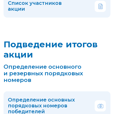
Победителя!
Лицевой счет участника акции
№38 ЛС 772539
Награда победителю акции:
3000 рублей
на лицевой счет
в ООО УК «Веста» для оплаты
услуг за жилое помещение
и коммунальные услуги.
В течение 4 рабочих дней
мы перечислим денежные средства
в сумме 3 000 рублей для зачисления
на лицевой счет Победителя акции.