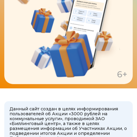
6+
Данный сайт создан в целях информирования
пользователей об Акции «3000 рублей на
коммунальные услуги», проводимой ЗАО
«Биллинговый центр», а также в целях
размещения информации об Участниках Акции, о
подведении итогов Акции и определении
Победителя Акции. Акция проводится для
пользователей Мобильного приложения
«Квартплата+» или Платежного кабинета Системы
«Город», лицевой счет учтен в ООО «ЯПК
«Платежи» (Партнер Акции) в отношении услуг
«Коммунальные услуги. УК Веста (ЯПК) - Якутск»,
оказываемых ООО УК «Веста». При оплате услуг
«Коммунальные услуги. УК Веста (ЯПК) - Якутск»
на сумму от 100 рублей в приложении или
Платежном кабинете Системы «Город» вы
сможете принять участие в розыгрыше 3000
рублей на лицевой счет для внесения платы за
жилое помещение и коммунальные услуги. В
приложении «Квартплата+» или Платежном
кабинете Системы «Город» услуга именуется
«Коммунальные услуги. УК Веста (ЯПК) - Якутск».