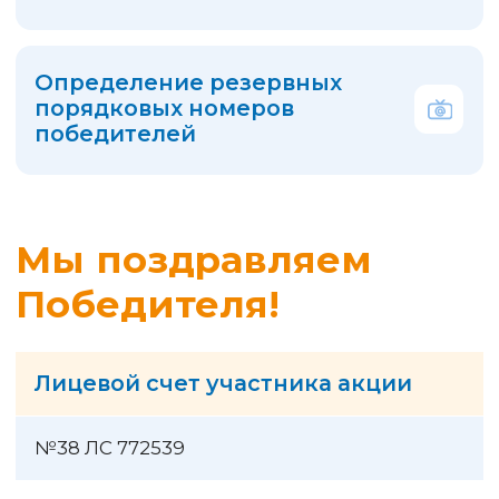
Часто задаваемые
вопросы по акции
Кто может участвовать
в акции?
Участвовать в акции может любой
человек, достигший возраста 18
лет, являющийся пользователем
Мобильного приложения
«Квартплата+» или Платежного
кабинета Системы «Город»
и оплативший услуги управляющей
компании ООО УК «Веста»
в акционный период.