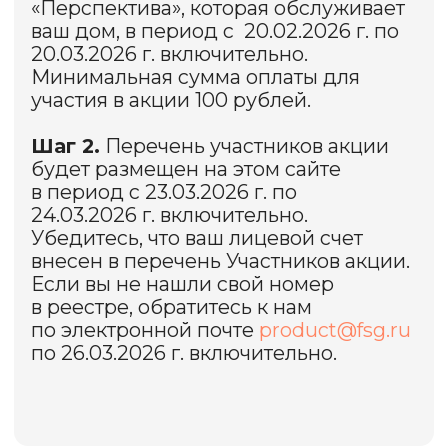
мы выложим на этой странице.
Мы выберем три номера, первый
из которых — первый претендент
на победу в случае выполнения всех
условий акции. Если первый
выбранный рандомайзером участник
не выполнил все условия акции,
второй и третий выбранные
рандомайзером участники
становится претендентами
на выигрыш в акции.
Победителя мы поздравим в push-
уведомлении в приложении
«Квартплата+».
Как будет вручен приз
победителю?
В течение 4 рабочих дней с момента
подведения итогов розыгрыша