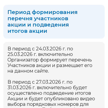
мы переведем 3000 руб. для
зачисления на лицевой счет
Победителя для оплаты
коммунальных услуг.
Организатор Федеральной Системы сбора
и обработки платежей «Город» ЗАО «Биллинговый
центр» (ОГРН 1 025 400 512 400, ИНН 5 401 152 049,
г. Новосибирск, ул. М. Джалиля, д. 11, оф. 218).
Платежные услуги оказывает РНКО «Платежный
Центр» (ООО), (г. Новосибирск, ул. Кирова, 86,
ОГРН 1 025 400 002 968), лицензия Банка России
№ 3166-К от 14.04.2014 Мобильное приложение
«Квартплата+» (6+).
Информация об организаторе Акции, о правилах
ее проведения, количестве призов
по результатам Акции, сроках, месте и порядке
их получения — в Правилах Акции
на сайте
kvartplata.ru
в специальном разделе об
Акциях (основной источник информации)
© Все права защищены. ЗАО «Биллинговый
центр», 2026