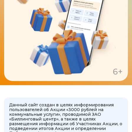
6+
Данный сайт создан в целях информирования
пользователей об Акции «3000 рублей на
коммунальные услуги», проводимой ЗАО
«Биллинговый центр», а также в целях
размещения информации об Участниках Акции, о
подведении итогов Акции и определении
Победителя Акции. Акция проводится для
пользователей Мобильного приложения
«Квартплата+» или Платежного кабинета Системы
«Город», лицевой счет учтен в ООО «ЯПК
«Платежи» (Партнер Акции) в отношении услуг
«Коммунальные услуги. Перспектива (ЯПК) -
Якутск», оказываемых ООО «Перспектива». При
оплате услуг «Коммунальные услуги. Перспектива
(ЯПК) - Якутск» на сумму от 100 рублей в
приложении или Платежном кабинете Системы
«Город» вы сможете принять участие в
розыгрыше 3000 рублей на лицевой счет для
внесения платы за жилое помещение и
коммунальные услуги. В приложении
«Квартплата+» или Платежном кабинете Системы
«Город» услуга именуется «Коммунальные услуги.
Перспектива ЯПК) - Якутск».