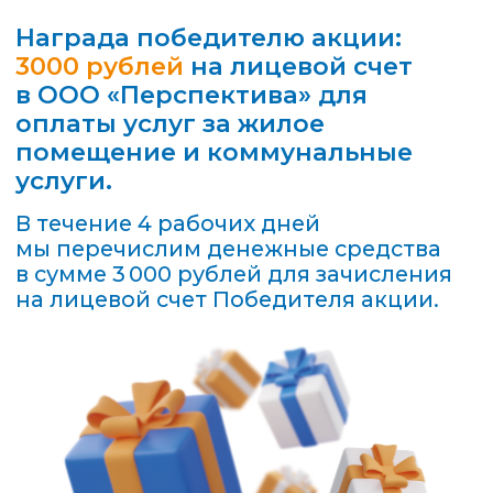
Как стать участником
акции?
Шаг 1.
Для участия в акции
необходимо оплатить в мобильном
приложении «Квартплата+» или
на сайте kvartplata.ru услуги
управляющей компании ООО
«Перспектива», которая обслуживает
ваш дом, в период с 20.02.2026 г. по
20.03.2026 г. включительно.
Минимальная сумма оплаты для
участия в акции 100 рублей.
Шаг 2.
Перечень участников акции
будет размещен на этом сайте
в период с 23.03.2026 г. по
24.03.2026 г. включительно.
Убедитесь, что ваш лицевой счет
внесен в перечень Участников акции.
Если вы не нашли свой номер
в реестре, обратитесь к нам
по электронной почте
product@fsg.ru
по 26.03.2026 г. включительно.