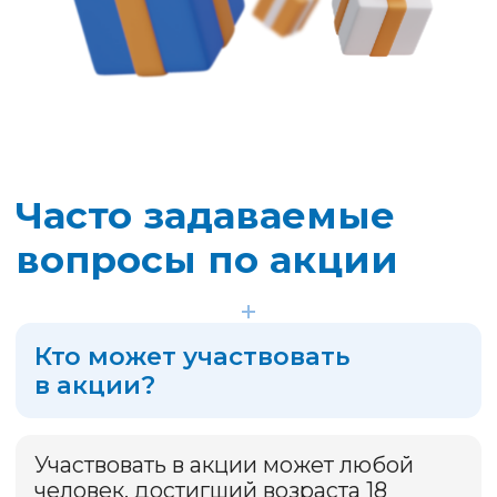
Период формирования
перечня участников
акции и подведения
итогов акции
В период с 24.03.2026 г. по
25.03.2026 г. включительно
Организатор формирует перечень
Участников акции и размещает его
на данном сайте.
В период с 27.03.2026 г. по
31.03.2026 г. включительно будет
осуществлено подведение итогов
Акции и будет опубликовано видео
выбора порядковых номеров для
определения Победителя Акции.