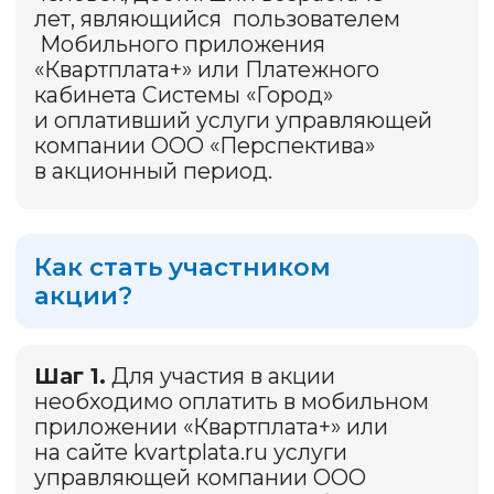
Как определяется
победитель?
В период с 24.03.2026 г. по
25.03.2026 г. включительно будет
сформирован список всех лиц,
выполнивших условия Акции. Список
Участников Акции будет состоять
из номера л/с, который учтен в ООО
«ЯПК «Платежи» в отношении услуг
ООО «Перспектива» для внесения
платы за жилое помещение и
коммунальные услуги, а также
порядкового номера такого
Участника, присвоенного Участнику
Акции в соответствии с Правилами
Акции (каждому Участнику будет
присвоен порядковый номер,
который будет участвовать
в розыгрыше приза). Выбор
победителя будет осуществлен
случайным образом с помощью
рандомайзера, а видео
с определением порядковых
номеров Участников Акции для
определения победителя