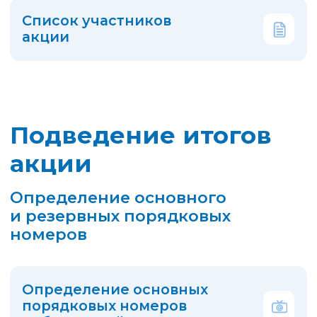
Победителя!
Лицевой счет участника акции
№126 - ЛС 13795153
Награда победителю акции:
3000 рублей
на лицевой счет
в ООО «Перспектива» для
оплаты услуг за жилое
помещение и коммунальные
услуги.
В течение 4 рабочих дней
мы перечислим денежные средства
в сумме 3 000 рублей для зачисления
на лицевой счет Победителя акции.