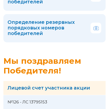
Часто задаваемые
вопросы по акции
Кто может участвовать
в акции?
Участвовать в акции может любой
человек, достигший возраста 18
лет, являющийся пользователем
Мобильного приложения
«Квартплата+» или Платежного
кабинета Системы «Город»
и оплативший услуги управляющей
компании ООО «Перспектива»
в акционный период.